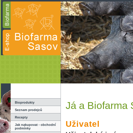
Já a Biofarma
Bioprodukty
Seznam prodejců
Recepty
Uživatel
Jak nakupovat - obchodní
podmínky