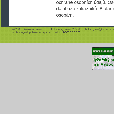
ochraně osobních údajů. Os
databáze zákazníků. Biofarm
osobám.
© 2009;
Biofarma Sasov
- Josef Sklenář, Sasov 2, 58601, Jihlava,
info@biofarma.
webdesign
&
publikační systém Toolkit
-