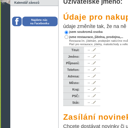
Uživatelské jméno:
Kalendář závozů
Údaje pro naku
údaje změníte tak, že na ně 
jsem soukromá osoba
jsme restaurace, jídelna, prodejna,...
Restauracím, jídelnám, prodejnám nabízíme mož
Platí pro restaurace, jídelny, maloobchody a ve
Titul:
--
Jméno:
--
Příjmení:
--
Telefon:
--
Adresa:
--
Město:
--
Kraj:
--
PSČ:
--
Stát:
--
Zasílání novine
Chcete dostávat novinky či