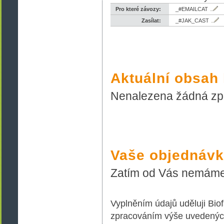
Pro které závozy:
_#EMAILCAT
Zasílat:
_#JAK_CAST
Aktuální obsah
Nenalezena žádná zp
Vaše objednáv
Zatím od Vás nemáme
Vyplněním údajů uděluji Bi
zpracováním výše uvedenýc