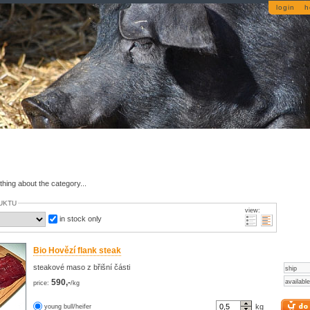
login
h
thing about the category...
UKTU
view:
in stock only
Bio Hovězí flank steak
steakové maso z břišní části
ship
590,-
available
price:
/kg
kg
young bull/heifer