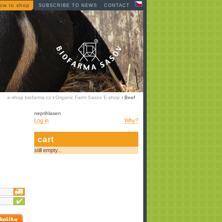
ow to shop
SUBSCRIBE TO NEWS
CONTACT
e-shop.biofarma.cz
›
Organic Farm Sasov E-shop
› Beef
neprihlasen
Log in
Why?
cart
still empty...