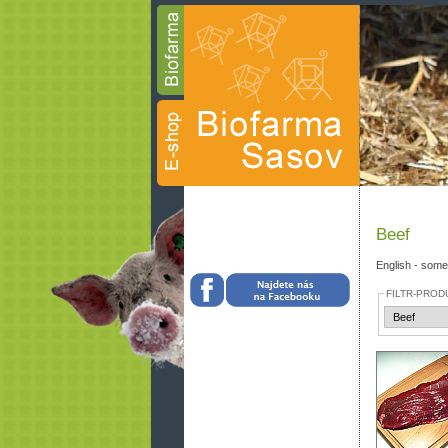
Beef
English - some
FILTR-PROD