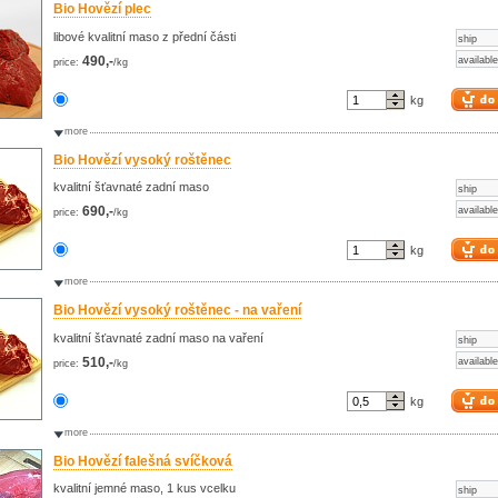
Bio Hovězí plec
libové kvalitní maso z přední části
ship
490,-
available
price:
/kg
kg
more
Bio Hovězí vysoký roštěnec
kvalitní šťavnaté zadní maso
ship
690,-
available
price:
/kg
kg
more
Bio Hovězí vysoký roštěnec - na vaření
kvalitní šťavnaté zadní maso na vaření
ship
510,-
available
price:
/kg
kg
more
Bio Hovězí falešná svíčková
kvalitní jemné maso, 1 kus vcelku
ship