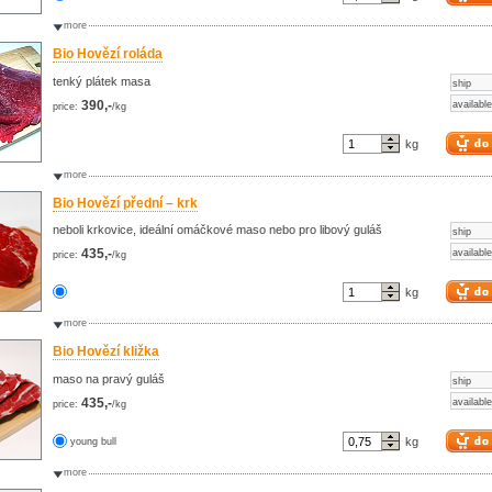
more
Bio Hovězí roláda
tenký plátek masa
ship
390,-
available
price:
/kg
kg
more
Bio Hovězí přední – krk
neboli krkovice, ideální omáčkové maso nebo pro libový guláš
ship
435,-
available
price:
/kg
kg
more
Bio Hovězí kližka
maso na pravý guláš
ship
435,-
available
price:
/kg
kg
young bull
more