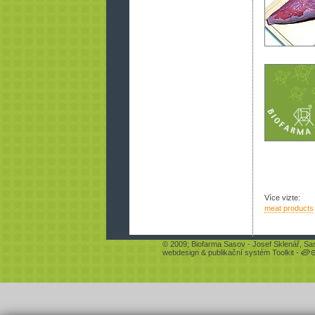
Více vizte:
meat products
© 2009;
Biofarma Sasov
- Josef Sklenář, Sa
webdesign
&
publikační systém Toolkit
-