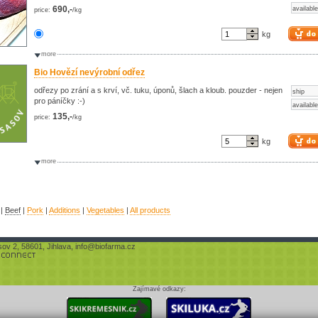
690,-
available
price:
/kg
kg
more
Bio Hovězí nevýrobní odřez
odřezy po zrání a s krví, vč. tuku, úponů, šlach a kloub. pouzder - nejen
ship
pro páníčky :-)
available
135,-
price:
/kg
kg
more
|
Beef
|
Pork
|
Additions
|
Vegetables
|
All products
sov 2, 58601, Jihlava,
info@biofarma.cz
Zajímavé odkazy: