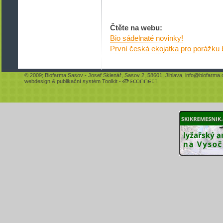
Čtěte na webu:
Bio sádelnaté novinky!
První česká ekojatka pro porážku 
© 2009;
Biofarma Sasov
- Josef Sklenář, Sasov 2, 58601, Jihlava,
info@biofarma.
webdesign
&
publikační systém Toolkit
-