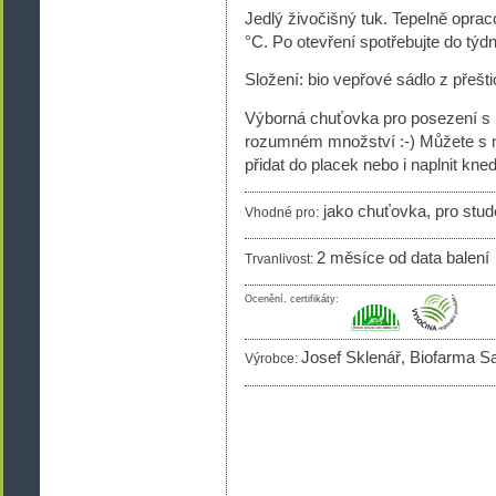
Jedlý živočišný tuk. Tepelně oprac
°C. Po otevření spotřebujte do týd
Složení: bio vepřové sádlo z přešt
Výborná chuťovka pro posezení s p
rozumném množství :-) Můžete s ni
přidat do placek nebo i naplnit kned
jako chuťovka, pro stude
Vhodné pro:
2 měsíce od data balení
Trvanlivost:
Ocenění, certifikáty:
Josef Sklenář, Biofarma S
Výrobce: