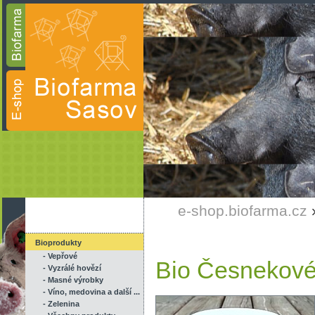
e-shop.biofarma.cz
Bioprodukty
- Vepřové
Bio Česnekové 
- Vyzrálé hovězí
- Masné výrobky
- Víno, medovina a další ...
- Zelenina