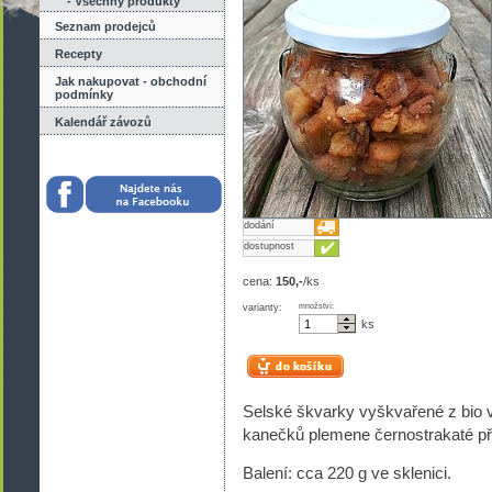
- Všechny produkty
Seznam prodejců
Recepty
Jak nakupovat - obchodní
podmínky
Kalendář závozů
dodání
dostupnost
cena:
150,-
/ks
varianty:
množství:
ks
Selské škvarky vyškvařené z bio 
kanečků plemene černostrakaté př
Balení: cca 220 g ve sklenici.