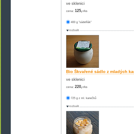
ve sklenici
125,-
cena:
/ks
400 g "sádelňák"
rozbalit
Bio Škvařené sádlo z mladých k
ve sklenici
220,-
cena:
/ks
725 g z ml. kanečků
rozbalit