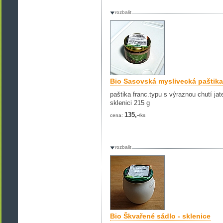
rozbalit
Bio Sasovská myslivecká paštika
paštika franc.typu s výraznou chutí jate
sklenici 215 g
135,-
cena:
/ks
rozbalit
Bio Škvařené sádlo - sklenice