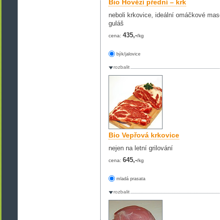
Bio Hovězí přední – krk
neboli krkovice, ideální omáčkové mas
guláš
435,-
cena:
/kg
býk/jalovice
rozbalit
Bio Vepřová krkovice
nejen na letní grilování
645,-
cena:
/kg
mladá prasata
rozbalit