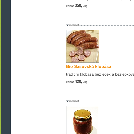
350,-
cena:
/kg
rozbalit
Bio Sasovská klobása
tradiční klobása bez éček a bezlepkov
420,-
cena:
/kg
rozbalit