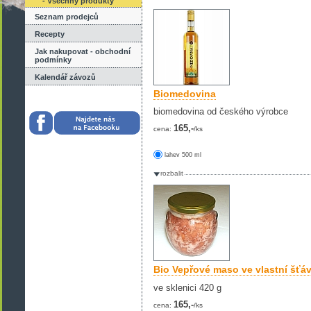
- Všechny produkty
Seznam prodejců
Recepty
Jak nakupovat - obchodní
podmínky
Kalendář závozů
Biomedovina
biomedovina od českého výrobce
165,-
cena:
/ks
lahev 500 ml
rozbalit
Bio Vepřové maso ve vlastní šťá
ve sklenici 420 g
165,-
cena:
/ks