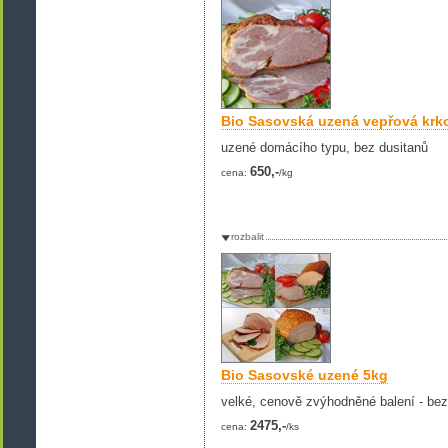
Bio Sasovská uzená vepřová krk
uzené domácího typu, bez dusitanů
650,-
cena:
/kg
rozbalit
Bio Sasovské uzené 5kg
velké, cenově zvýhodněné balení - bez
2475,-
cena:
/ks