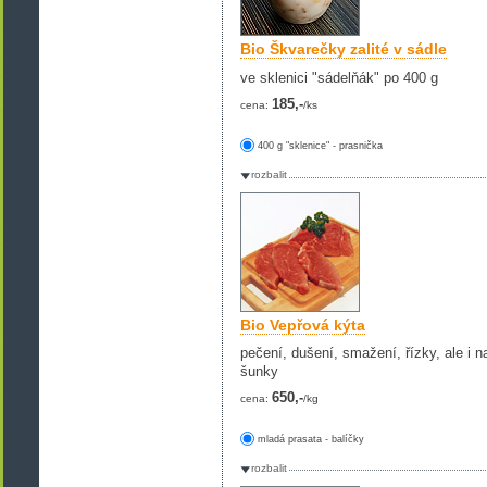
Bio Škvarečky zalité v sádle
ve sklenici "sádelňák" po 400 g
185,-
cena:
/ks
400 g "sklenice" - prasnička
rozbalit
Bio Vepřová kýta
pečení, dušení, smažení, řízky, ale i 
šunky
650,-
cena:
/kg
mladá prasata - balíčky
rozbalit