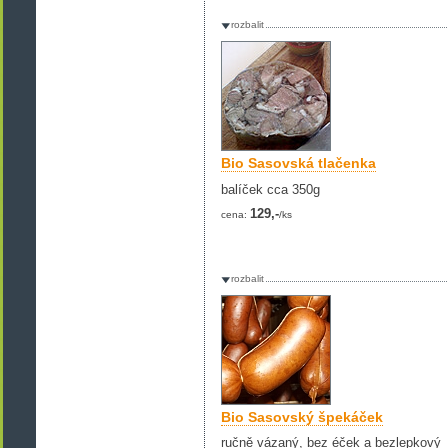
rozbalit
Bio Sasovská tlačenka
balíček cca 350g
129,-
cena:
/ks
rozbalit
Bio Sasovský špekáček
ručně vázaný, bez éček a bezlepkový