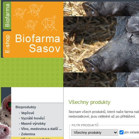
Všechny produkty
Bioprodukty
Seznam všech produktů, které naše farma nab
- Vepřové
nedostatkové, jsou viditelné až po přihlášení.
- Vyzrálé hovězí
- Masné výrobky
FILTR PRODUKTŮ
- Víno, medovina a další ...
jen skla
- Zelenina