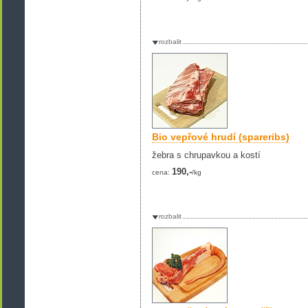
rozbalit
Bio vepřové hrudí (spareribs)
žebra s chrupavkou a kostí
190,-
cena:
/kg
rozbalit