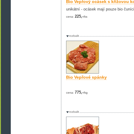
Bio Vepřový ocásek s křížovou ko
unikátní - ocásek mají pouze bio čuníci
225,-
cena:
/ks
rozbalit
Bio Vepřové spánky
775,-
cena:
/kg
rozbalit