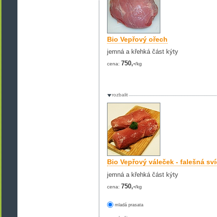
Bio Vepřový ořech
jemná a křehká část kýty
750,-
cena:
/kg
rozbalit
Bio Vepřový váleček - falešná sv
jemná a křehká část kýty
750,-
cena:
/kg
mladá prasata