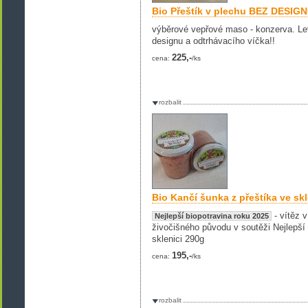
Bio Přeštík v plechu BEZ DESIG
výběrové vepřové maso - konzerva. Lev
designu a odtrhávacího víčka!!
225,-
cena:
/ks
rozbalit
Bio Kančí šunka z přeštíka ve sk
- vítěz v
Nejlepší biopotravina roku 2025
živočišného původu v soutěži Nejlepší 
sklenici 290g
195,-
cena:
/ks
rozbalit