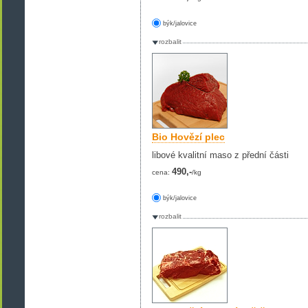
býk/jalovice
rozbalit
Bio Hovězí plec
libové kvalitní maso z přední části
490,-
cena:
/kg
býk/jalovice
rozbalit