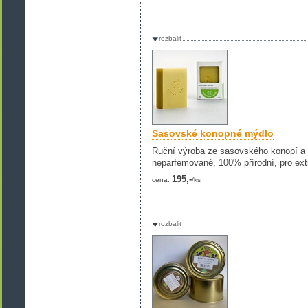
rozbalit
Sasovské konopné mýdlo
Ruční výroba ze sasovského konopí a s
neparfemované, 100% přírodní, pro ext
195,-
cena:
/ks
rozbalit