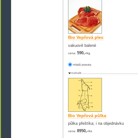
Bio Vepřová plec
vakuově balené
590,-
cena:
/kg
mladá prasata
rozbalit
Bio Vepřová půlka
půlka přeštíka; i na objednávku
8950,-
cena:
/ks