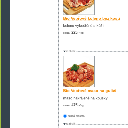
Bio Vepřové koleno bez kosti
koleno vykoštěné s kůží
225,-
cena:
/kg
rozbalit
Bio Vepřové maso na guláš
maso nakrájené na kousky
475,-
cena:
/kg
mladá prasata
rozbalit