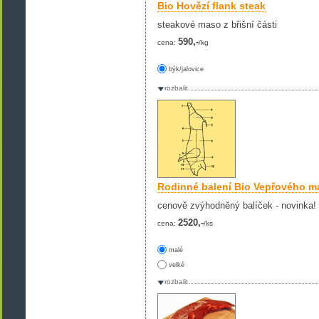
Bio Hovězí flank steak
steakové maso z břišní části
590,-
cena:
/kg
býk/jalovice
rozbalit
Rodinné balení Bio Vepřového m
cenově zvýhodněný balíček - novinka!
2520,-
cena:
/ks
malé
velké
rozbalit