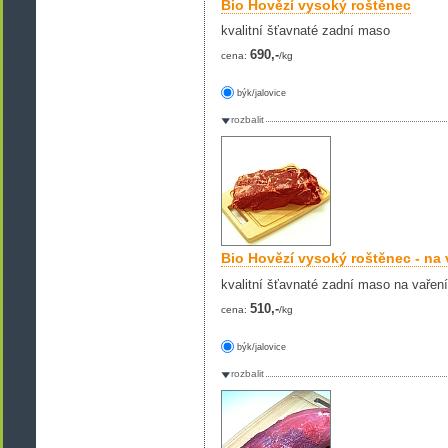
Bio Hovězí vysoký roštěnec
kvalitní šťavnaté zadní maso
690,-
cena:
/kg
býk/jalovice
rozbalit
Bio Hovězí vysoký roštěnec - na 
kvalitní šťavnaté zadní maso na vaření
510,-
cena:
/kg
býk/jalovice
rozbalit