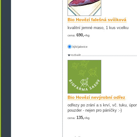
Bio Hovězí falešná svíčková
kvalitní jemné maso, 1 kus vcelku
690,-
cena:
/kg
býk/jalovice
rozbalit
Bio Hovězí nevýrobní odřez
odřezy po zrání a s krví, vč. tuku, úpo
pouzder - nejen pro páníčky :-)
135,-
cena:
/kg