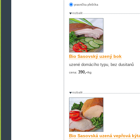
prasnička přeštíka
rozbalit
Bio Sasovský uzený bok
uzené domácího typu, bez dusitanů
390,-
cena:
/kg
rozbalit
Bio Sasovská uzená vepřová kýt