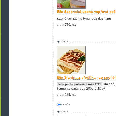
Bio Sasovská uzená vepřová pe
uzené domácího typu, bez dusitanů
750,-
cena:
/kg
rozbalit
Bio Slanina z přeštíka - ze suché
krájená,
Nejlepší biopotravina roku 2023
fermentovaná, cca 200g balíček
159,-
cena:
/ks
kaneček
rozbalit