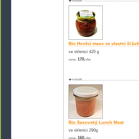
rozbalit
Bio Hovězí maso ve vlastní šťávě
ve sklenici 420 g
170,-
cena:
/ks
rozbalit
Bio Sasovský Lunch Meat
ve sklenici 290g
160,-
cena:
/ks