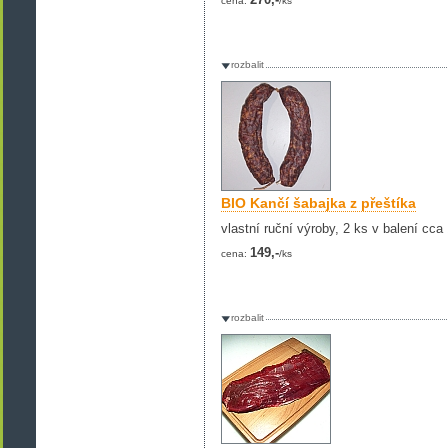
cena:
/ks
rozbalit
BIO Kančí šabajka z přeštíka
vlastní ruční výroby, 2 ks v balení cca
149,-
cena:
/ks
rozbalit