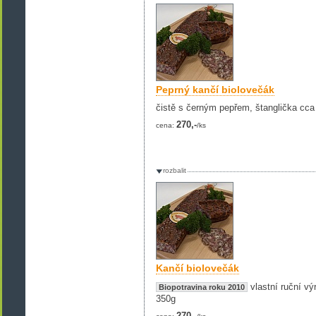
Peprný kančí biolovečák
čistě s černým pepřem, štanglička cca
270,-
cena:
/ks
rozbalit
Kančí biolovečák
vlastní ruční vý
Biopotravina roku 2010
350g
270,-