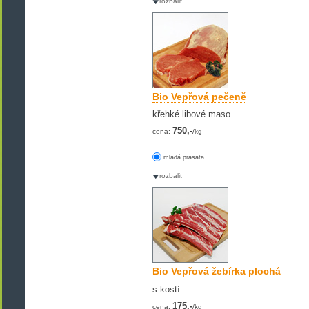
rozbalit
Bio Vepřová pečeně
křehké libové maso
750,-
cena:
/kg
mladá prasata
rozbalit
Bio Vepřová žebírka plochá
s kostí
175,-
cena:
/kg