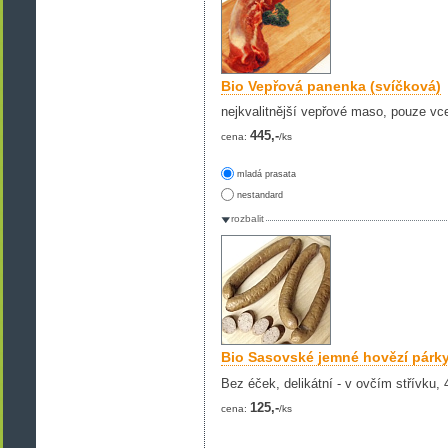
Bio Vepřová panenka (svíčková)
nejkvalitnější vepřové maso, pouze vc
445,-
cena:
/ks
mladá prasata
nestandard
rozbalit
Bio Sasovské jemné hovězí párky
Bez éček, delikátní - v ovčím střívku, 
125,-
cena:
/ks