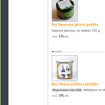
Bio Sasovská játrová paštika
klasická játrovka, ve sklenici 215 g
135,-
cena:
/ks
rozbalit
Bio Trhaná paštika z přeštíka
delikatesa ve sk
Biopotravina roku 2016
195,-
cena:
/ks