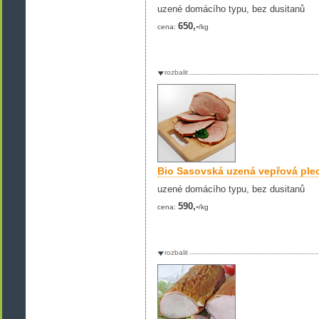
uzené domácího typu, bez dusitanů
650,-
cena:
/kg
rozbalit
Bio Sasovská uzená vepřová ple
uzené domácího typu, bez dusitanů
590,-
cena:
/kg
rozbalit