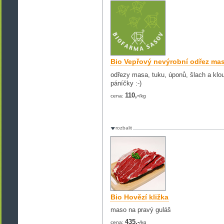
Bio Vepřový nevýrobní odřez masi
odřezy masa, tuku, úponů, šlach a klou
páníčky :-)
110,-
cena:
/kg
rozbalit
Bio Hovězí kližka
maso na pravý guláš
435,-
cena:
/kg