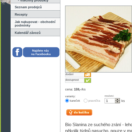
- Všechny produkty
Seznam prodejců
Recepty
Jak nakupovat - obchodní
podmínky
Kalendář závozů
dodání
dostupnost
cena:
159,-
/ks
varianty:
množství:
ks
kaneček
prasnička
Bio Slanina ze suchého zrání - leh
několik týdnů nasucho, pouze v mo