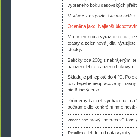
vybraného boku sasovských přešt
Míváme k dispozici i ve variantě
Oceněna jako "Nejlepší biopotravi
Má příjemnou a výraznou chuť, je
toasty a zeleninová jídla. Využijet
steaky.
Balíčky cca 200g s nakrájenými te
naložení lehce zauzeno bukovými š
Skladujte při teplotě do 4 °C. Po o
tuk. Tepelně neopracovaný masný v
bio třtinový cukr.
Průměrný balíček vychází na cca 1
počítáme dle konkrétní hmotnosti: 
pravý "hemenex", toasty, 
Vhodné pro:
14 dní od data výroby
Trvanlivost: