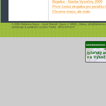
Biojatka - Stavba Vysočiny 2009
První česká ekojatka pro porážku 
Chceme maso, ale málo
© 2009;
Biofarma Sasov
- Josef Sklenář, Sasov 2, 58601, Jihlava,
info@biofarma.
webdesign
&
publikační systém Toolkit
-