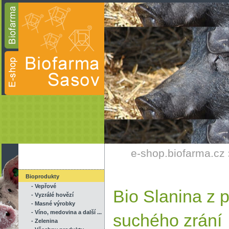
e-shop.biofarma.cz
Bioprodukty
- Vepřové
Bio Slanina z p
- Vyzrálé hovězí
- Masné výrobky
- Víno, medovina a další ...
suchého zrání
- Zelenina