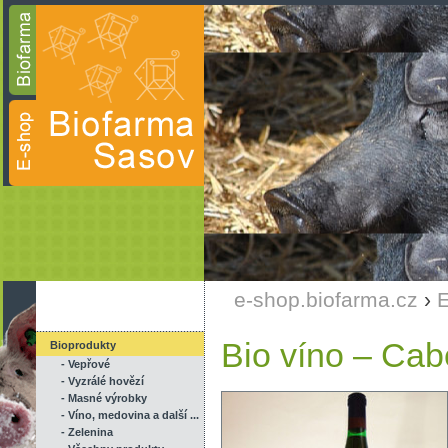
e-shop.biofarma.cz
›
E
Bio víno – Cab
Bioprodukty
- Vepřové
- Vyzrálé hovězí
- Masné výrobky
- Víno, medovina a další ...
- Zelenina