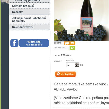
- Všechny produkty
Seznam prodejců
Recepty
Jak nakupovat - obchodní
podmínky
Kalendář závozů
dodání
dostupnost
cena:
220,-
/ks
varianty:
množství:
ks
Červené moravské zemské víno - s
ABRLE Pavlov.
(Víno zasíláme Českou poštou pou
ručit za nakládání se zbožím jiný