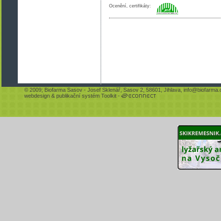
Ocenění, certifikáty:
© 2009;
Biofarma Sasov
- Josef Sklenář, Sasov 2, 58601, Jihlava,
info@biofarma.
webdesign
&
publikační systém Toolkit
-