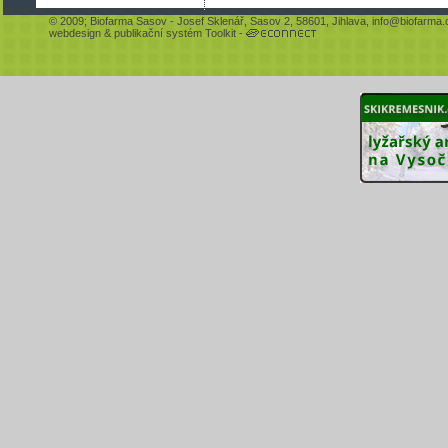
© 2009;
Biofarma Sasov
- Josef Sklenář, Sasov 2, 58601, Jihlava,
info@biofarma.
webdesign
&
publikační systém Toolkit
-