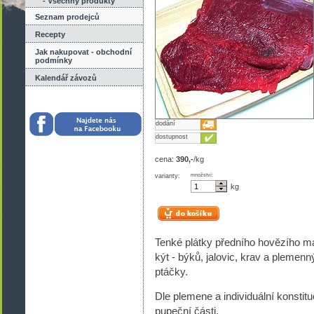
- Všechny produkty
Seznam prodejců
Recepty
Jak nakupovat - obchodní
podmínky
Kalendář závozů
dodání
dostupnost
cena:
390,-
/kg
varianty:
množství:
kg
Tenké plátky předního hovězího mas
kýt - býků, jalovic, krav a plemenný
ptáčky.
Dle plemene a individuální konstit
pupeční části.