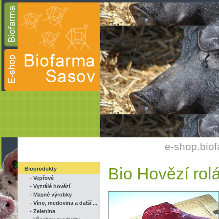
e-shop.bio
Bio Hovězí rol
Bioprodukty
- Vepřové
- Vyzrálé hovězí
- Masné výrobky
- Víno, medovina a další ...
- Zelenina