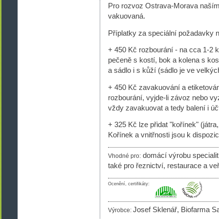
Pro rozvoz Ostrava-Morava naším
vakuovaná.
Příplatky za speciální požadavky 
+ 450 Kč rozbourání - na cca 1-2 kg
pečeně s kostí, bok a kolena s kost
a sádlo i s kůží (sádlo je ve velký
+ 450 Kč zavakuování a etiketová
rozbourání, vyjde-li závoz nebo v
vždy zavakuovat a tedy balení i úč
+ 325 Kč lze přidat "kořínek" (játra
Kořínek a vnitřnosti jsou k dispoz
domácí výrobu specialit,
Vhodné pro:
také pro řeznictví, restaurace a ve
Ocenění, certifikáty:
Josef Sklenář, Biofarma S
Výrobce: