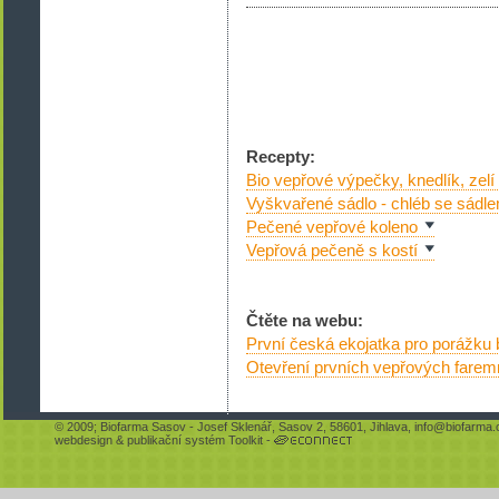
Recepty:
Bio vepřové výpečky, knedlík, zelí
Vyškvařené sádlo - chléb se sádle
Pečené vepřové koleno
Vepřová pečeně s kostí
Čtěte na webu:
První česká ekojatka pro porážku 
Otevření prvních vepřových farem
© 2009;
Biofarma Sasov
- Josef Sklenář, Sasov 2, 58601, Jihlava,
info@biofarma.
webdesign
&
publikační systém Toolkit
-