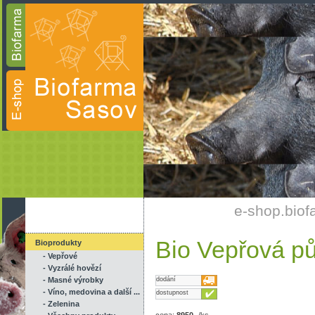
e-shop.biof
Bio Vepřová pů
Bioprodukty
- Vepřové
- Vyzrálé hovězí
- Masné výrobky
dodání
- Víno, medovina a další ...
dostupnost
- Zelenina