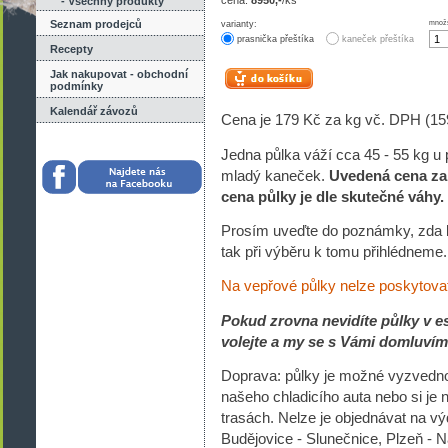
cena:
8950,-
/ks
- Všechny produkty
Seznam prodejců
varianty:
množs
prasnička přeštíka
kaneček přeštíka
Recepty
Jak nakupovat - obchodní
podmínky
Kalendář závozů
Cena je 179 Kč za kg vč. DPH (15
Jedna půlka váží cca 45 - 55 kg u 
mladý kaneček.
Uvedená cena za 
cena půlky je dle skutečné váhy.
Prosím uveďte do poznámky, zda by
tak při výběru k tomu přihlédneme
Na vepřové půlky nelze poskytovat
Pokud zrovna nevidíte půlky v e
volejte a my se s Vámi domluvím
Doprava: půlky je možné vyzvedno
našeho chladicího auta nebo si je
trasách. Nelze je objednávat na výd
Budějovice - Slunečnice, Plzeň - Na