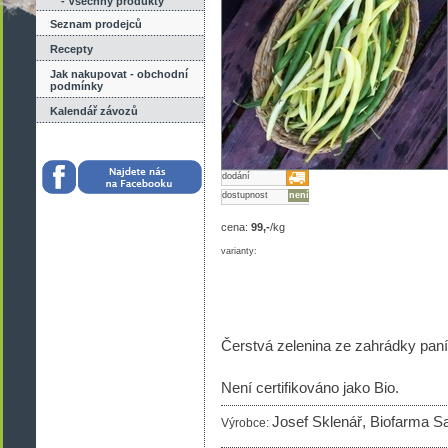
- Všechny produkty
Seznam prodejců
Recepty
Jak nakupovat - obchodní
podmínky
Kalendář závozů
dodání
dostupnost
není
cena:
99,-
/kg
varianty:
Čerstvá zelenina ze zahrádky paní
Není certifikováno jako Bio.
Josef Sklenář, Biofarma S
Výrobce: