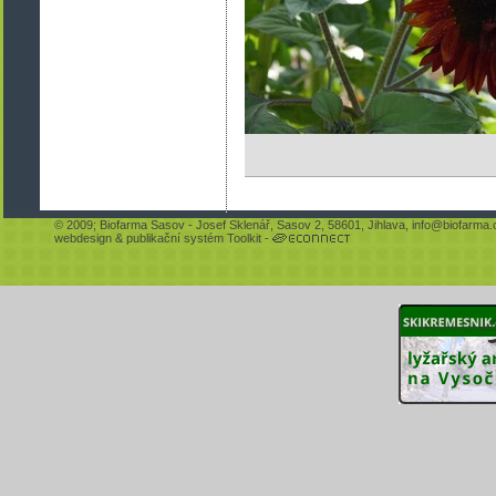
© 2009;
Biofarma Sasov
- Josef Sklenář, Sasov 2, 58601, Jihlava,
info@biofarma.
webdesign
&
publikační systém Toolkit
-