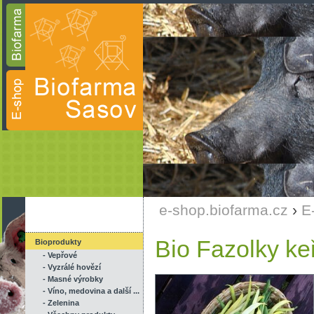
e-shop.biofarma.cz
›
E
Bio Fazolky keř
Bioprodukty
- Vepřové
- Vyzrálé hovězí
- Masné výrobky
- Víno, medovina a další ...
- Zelenina