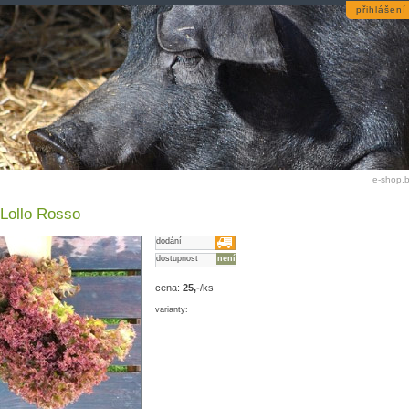
přihlášení
e-shop.b
 Lollo Rosso
dodání
dostupnost
není
cena:
25,-
/ks
varianty: