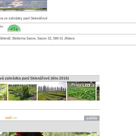
ina ze zahrádky paní Sklenářové
áty:
Sklenář, Biofarma Sasov, Sasov 32, 586 01 Jihlava
vá zahrádka paní Sklenářové (léto 2016)
další >>
zvětšit