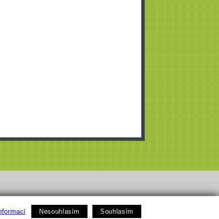
nformací
Nesouhlasím
Souhlasím