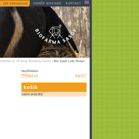
jak nakupovat
ODBĚR NOVINEK
KONTAKT
iofarma.cz
›
E-shop Biofarmy Sasov
› Bio Salát Lollo Rosso
Nepřihlášen
Přihlásit se
A proč?
košík
zatím prázdný