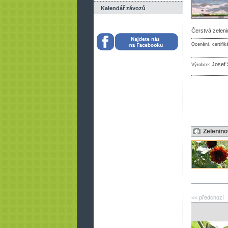
Kalendář závozů
Čerstvá zelen
Ocenění, certifik
Josef 
Výrobce:
Zelenino
<< předchozí