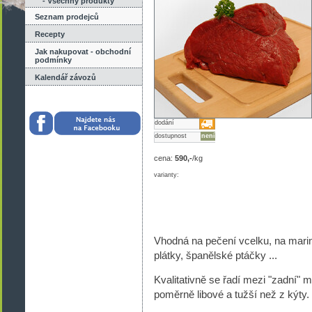
- Všechny produkty
Seznam prodejců
Recepty
Jak nakupovat - obchodní
podmínky
Kalendář závozů
dodání
dostupnost
není
cena:
590,-
/kg
varianty:
Vhodná na pečení vcelku, na marin
plátky, španělské ptáčky ...
Kvalitativně se řadí mezi "zadní" m
poměrně libové a tužší než z kýty.