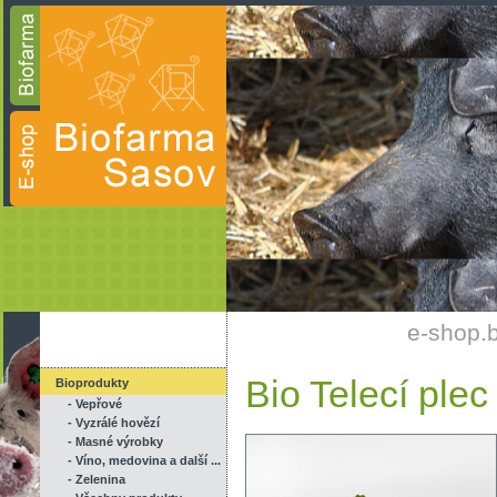
e-shop.
Bio Telecí plec
Bioprodukty
- Vepřové
- Vyzrálé hovězí
- Masné výrobky
- Víno, medovina a další ...
- Zelenina