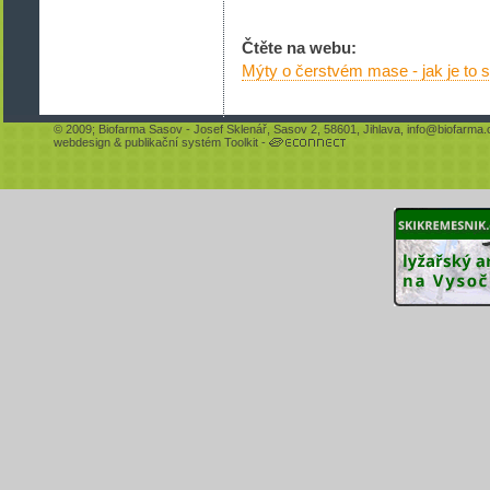
Čtěte na webu:
Mýty o čerstvém mase - jak je to
© 2009;
Biofarma Sasov
- Josef Sklenář, Sasov 2, 58601, Jihlava,
info@biofarma.
webdesign
&
publikační systém Toolkit
-