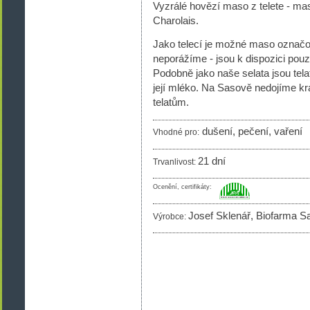
Vyzrálé hovězí maso z telete - m
Charolais.
Jako telecí je možné maso označo
neporážíme - jsou k dispozici pou
Podobně jako naše selata jsou tela
její mléko. Na Sasově nedojíme kr
telatům.
dušení, pečení, vaření
Vhodné pro:
21 dní
Trvanlivost:
Ocenění, certifikáty:
Josef Sklenář, Biofarma S
Výrobce: