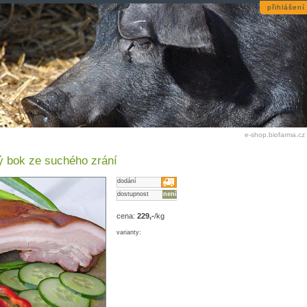
přihlášení
e-shop.biofarma.cz
ý bok ze suchého zrání
dodání
dostupnost
není
cena:
229,-
/kg
varianty: