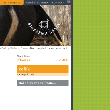
jak nakupovat
ODBĚR NOVINEK
KONTAKT
›
E-shop Biofarmy Sasov
› Bio Uzený bok ze suchého zrání
Nepřihlášen
Přihlásit se
A proč?
košík
zatím prázdný
Možná by vás zajímalo...