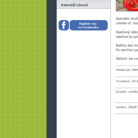
Kalendář závozů
Speciální zkuš
chemie vč. dusi
Naložený něko
naložení je vy
Balíčky bez ko
Po otevření sp
Složení: bio ve
heme
Vhodné pro:
14 d
Trvanlivost:
Ocenění, certifik
Josef 
Výrobce: