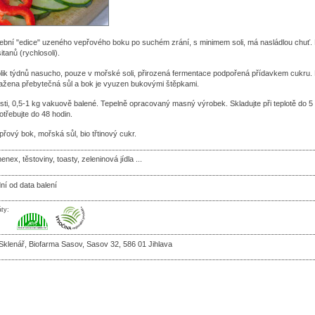
ební "edice" uzeného vepřového boku po suchém zrání, s minimem soli, má nasládlou chuť.
tanů (rychlosoli).
lik týdnů nasucho, pouze v mořské soli, přirozená fermentace podpořená přídavkem cukru.
tažena přebytečná sůl a bok je vyuzen bukovými štěpkami.
sti, 0,5-1 kg vakuově balené. Tepelně opracovaný masný výrobek. Skladujte při teplotě do 5
otřebujte do 48 hodin.
přový bok, mořská sůl, bio třtinový cukr.
nex, těstoviny, toasty, zeleninová jídla ...
ní od data balení
áty:
Sklenář, Biofarma Sasov, Sasov 32, 586 01 Jihlava