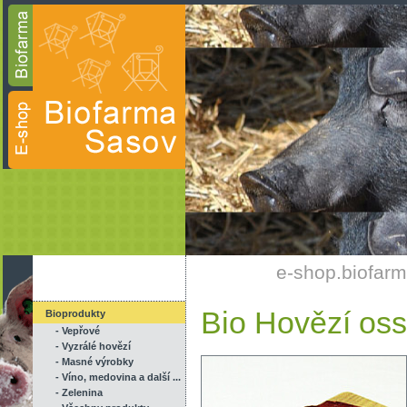
e-shop.biofarm
Bio Hovězí os
Bioprodukty
- Vepřové
- Vyzrálé hovězí
- Masné výrobky
- Víno, medovina a další ...
- Zelenina