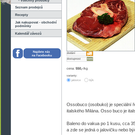
- Všechny produkty
Seznam prodejců
Recepty
Jak nakupovat - obchodní
podmínky
Kalendář závozů
dodání
dostupnost
není
cena:
550,-
/kg
varianty:
jalovice
býk
Ossobuco (osobuko) je speciální ře
italského Milána. Osso buco je ital
Baleno do vakua po 1 kusu, cca 350g
a zde se jedná o jalovičku nebo b