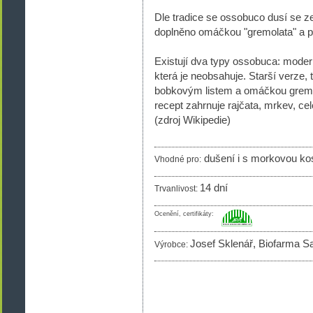
Dle tradice se ossobuco dusí se z
doplněno omáčkou "gremolata" a p
Existují dva typy ossobuca: modern
která je neobsahuje. Starší verze, 
bobkovým listem a omáčkou gremo
recept zahrnuje rajčata, mrkev, cel
(zdroj Wikipedie)
dušení i s morkovou kos
Vhodné pro:
14 dní
Trvanlivost:
Ocenění, certifikáty:
Josef Sklenář, Biofarma S
Výrobce: