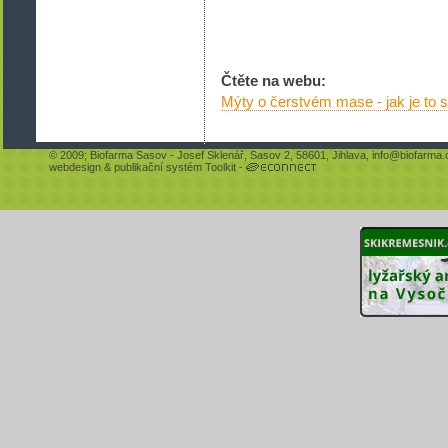
Čtěte na webu:
Mýty o čerstvém mase - jak je to
© 2009;
Biofarma Sasov
- Josef Sklenář, Sasov 2, 58601, Jihlava,
info@biofarma.
webdesign
&
publikační systém Toolkit
-