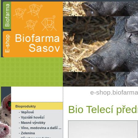
e-shop.biofarma
Bio Telecí před
Bioprodukty
- Vepřové
- Vyzrálé hovězí
- Masné výrobky
- Víno, medovina a další ...
- Zelenina