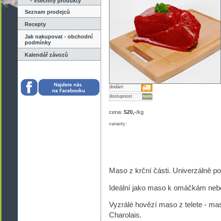
- Všechny produkty
Seznam prodejců
Recepty
Jak nakupovat - obchodní
podmínky
Kalendář závozů
dodání
dostupnost
není
cena:
520,-
/kg
varianty:
Maso z krční části. Univerzálně po
Ideální jako maso k omáčkám nebo n
Vyzrálé hovězí maso z telete - m
Charolais.