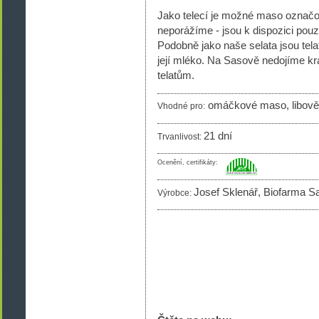
Jako telecí je možné maso označo
neporážíme - jsou k dispozici pou
Podobně jako naše selata jsou tela
její mléko. Na Sasově nedojíme kr
telatům.
omáčkové maso, libověj
Vhodné pro:
21 dní
Trvanlivost:
Ocenění, certifikáty:
Josef Sklenář, Biofarma S
Výrobce: