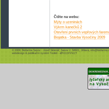
Čtěte na webu:
Mýty o uzeninách
Výkrm kanečků 2
Otevření prvních vepřových farem
Biojatka - Stavba Vysočiny 2009
© 2009;
Biofarma Sasov
- Josef Sklenář, Sasov 2, 58601, Jihlava,
info@biofarma.
webdesign
&
publikační systém Toolkit
-