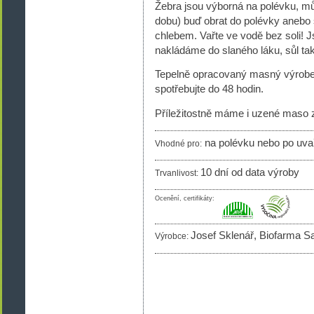
Žebra jsou výborná na polévku, mů
dobu) buď obrat do polévky anebo s
chlebem. Vařte ve vodě bez soli! Js
nakládáme do slaného láku, sůl tak 
Tepelně opracovaný masný výrobek.
spotřebujte do 48 hodin.
Příležitostně máme i uzené maso
na polévku nebo po uvař
Vhodné pro:
10 dní od data výroby
Trvanlivost:
Ocenění, certifikáty:
Josef Sklenář, Biofarma S
Výrobce: