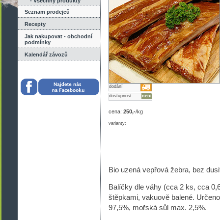
- Všechny produkty
Seznam prodejců
Recepty
Jak nakupovat - obchodní
podmínky
Kalendář závozů
dodání
dostupnost
není
cena:
250,-
/kg
varianty:
Bio uzená vepřová žebra, bez dusi
Balíčky dle váhy (cca 2 ks, cca 0
štěpkami, vakuově balené. Určeno 
97,5%, mořská sůl max. 2,5%.