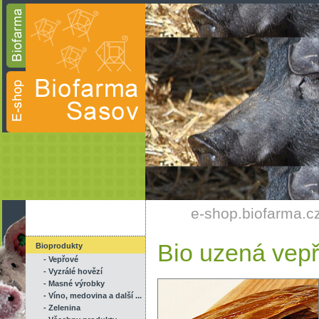
e-shop.biofarma.c
Bio uzená vep
Bioprodukty
- Vepřové
- Vyzrálé hovězí
- Masné výrobky
- Víno, medovina a další ...
- Zelenina