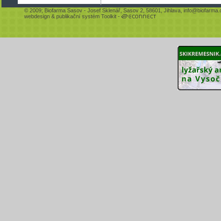
© 2009;
Biofarma Sasov
- Josef Sklenář, Sasov 2, 58601, Jihlava,
info@biofarma.
webdesign
&
publikační systém Toolkit
-