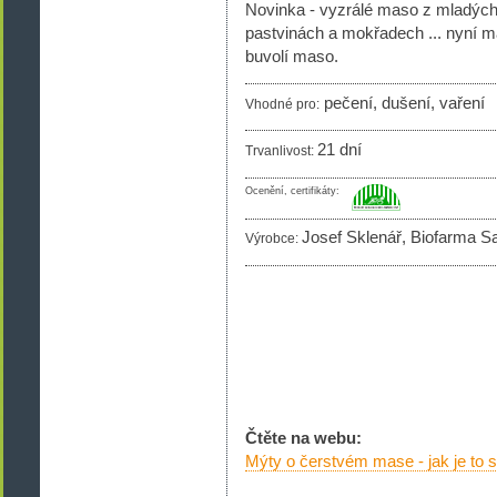
Novinka - vyzrálé maso z mladých
pastvinách a mokřadech ... nyní má
buvolí maso.
pečení, dušení, vaření
Vhodné pro:
21 dní
Trvanlivost:
Ocenění, certifikáty:
Josef Sklenář, Biofarma S
Výrobce:
Čtěte na webu:
Mýty o čerstvém mase - jak je to