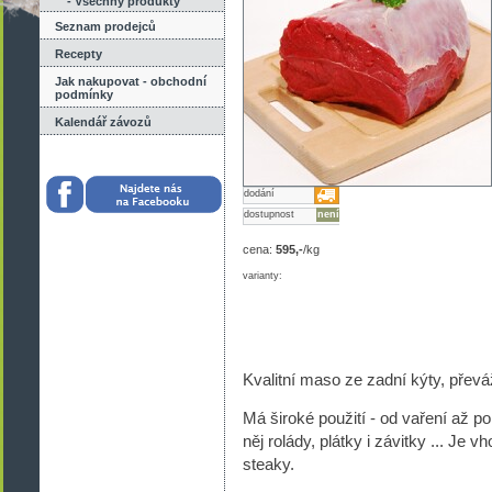
- Všechny produkty
Seznam prodejců
Recepty
Jak nakupovat - obchodní
podmínky
Kalendář závozů
dodání
dostupnost
není
cena:
595,-
/kg
varianty:
Kvalitní maso ze zadní kýty, převáž
Má široké použití - od vaření až po
něj rolády, plátky i závitky ... Je 
steaky.