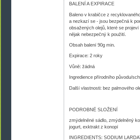
BALENÍ A EXPIRACE
Baleno v krabičce z recyklovaného
a nezkazí se - jsou bezpečná k použ
obsažených olejů, které se projeví 
nějak nebezpečný k použití.
Obsah balení 90g min.
Expirace: 2 roky
Vůně: žádná
Ingredience přírodního původu/sc
Další vlastnosti: bez palmového ol
PODROBNÉ SLOŽENÍ
zmýdelněné sádlo, zmýdelněný koko
jogurt, exktrakt z konopí
INGREDIENTS: SODIUM LARDA