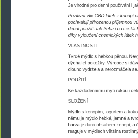
Je vhodné pro denní používání i jak
Pozitivní vliv CBD látek z konopí 
pochvalují přirozenou příjemnou vů
denní použití, tak třeba i na cestác
díky vyloučení chemických látek h
VLASTNOSTI
Tvrdé mýdlo s hebkou pěnou. Nevy
dýchající pokožky. Výrobce si dává
dlouho vydržela a nerozmáčela se
POUŽITÍ
Ke každodennímu mytí rukou i celéh
SLOŽENÍ
Mýdlo s konopím, jogurtem a koko
němu je mýdlo hebké, jemné a tvrdé
barva je daná obsahem konopí, a 
reaguje v mýdlech většina rostlinn