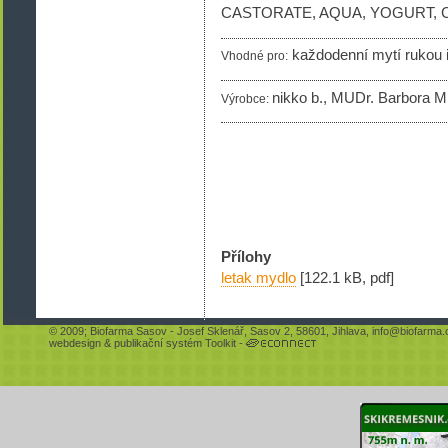
CASTORATE, AQUA, YOGURT, 
každodenní mytí rukou i 
Vhodné pro:
nikko b., MUDr. Barbora M
Výrobce:
Přílohy
letak mydlo
[122.1 kB, pdf]
© 2009;
Biofarma Sasov
- Josef Sklenář, Sasov 2, 58601, Jihlava,
info@biofarma.
webdesign
&
publikační systém Toolkit
-