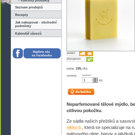
- Všechny produkty
Seznam prodejců
Recepty
Jak nakupovat - obchodní
podmínky
Kalendář závozů
dodání
dostupnost
cena:
195,-
/ks
varianty:
množství:
ks
Neparfemované tělové mýdlo, bez 
citlivou pokožku.
Ze sádla našich přeštíků a sasovsk
nikko b.
, která se specializuje na
palmového oleje, barviv a jakékoli