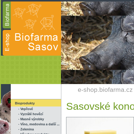
e-shop.biofarma.cz
Sasovské kon
Bioprodukty
- Vepřové
- Vyzrálé hovězí
- Masné výrobky
- Víno, medovina a další ...
- Zelenina