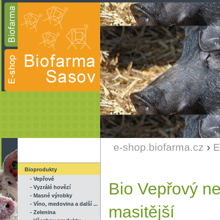
e-shop.biofarma.cz
›
E
Bioprodukty
- Vepřové
Bio Vepřový ne
- Vyzrálé hovězí
- Masné výrobky
- Víno, medovina a další ...
masitější
- Zelenina