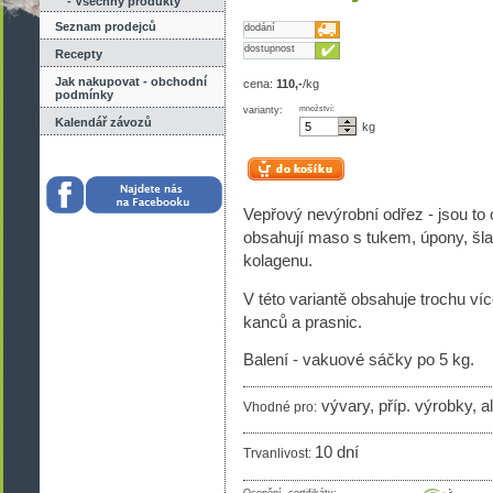
- Všechny produkty
Seznam prodejců
dodání
dostupnost
Recepty
Jak nakupovat - obchodní
cena:
110,-
/kg
podmínky
varianty:
množství:
Kalendář závozů
kg
Vepřový nevýrobní odřez - jsou t
obsahují maso s tukem, úpony, šla
kolagenu.
V této variantě obsahuje trochu 
kanců a prasnic.
Balení - vakuové sáčky po 5 kg.
vývary, příp. výrobky, al
Vhodné pro:
10 dní
Trvanlivost: