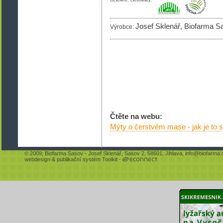
Ocenění, certifikáty:
Josef Sklenář, Biofarma S
Výrobce:
Čtěte na webu:
Mýty o čerstvém mase - jak je to
© 2009;
Biofarma Sasov
- Josef Sklenář, Sasov 2, 58601, Jihlava,
info@biofarma.
webdesign
&
publikační systém Toolkit
-