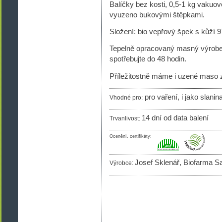
Balíčky bez kosti, 0,5-1 kg vakuo
vyuzeno bukovými štěpkami.
Složení: bio vepřový špek s kůží 
Tepelně opracovaný masný výrobek.
spotřebujte do 48 hodin.
Příležitostně máme i uzené maso
pro vaření, i jako slanin
Vhodné pro:
14 dní od data balení
Trvanlivost:
Ocenění, certifikáty:
Josef Sklenář, Biofarma S
Výrobce: