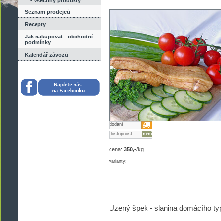
- Všechny produkty
Seznam prodejců
Recepty
Jak nakupovat - obchodní
podmínky
Kalendář závozů
dodání
dostupnost
není
cena:
350,-
/kg
varianty:
Uzený špek - slanina domácího typ