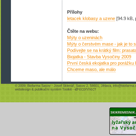
Přílohy
letacek klobasy a uzene
[94.9 kB, 
Čtěte na webu:
Mýty o uzeninách
Mýty o čerstvém mase - jak je to
Podívejte se na krátký film: prasa
Biojatka - Stavba Vysočiny 2009
První česká ekojatka pro porážku 
Chceme maso, ale málo
© 2009;
Biofarma Sasov
- Josef Sklenář, Sasov 2, 58601, Jihlava,
info@biofarma.
webdesign
&
publikační systém Toolkit
-