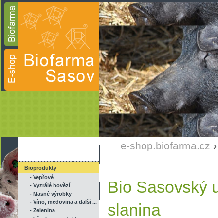
e-shop.biofarma.cz
Bioprodukty
- Vepřové
Bio Sasovský 
- Vyzrálé hovězí
- Masné výrobky
- Víno, medovina a další ...
slanina
- Zelenina