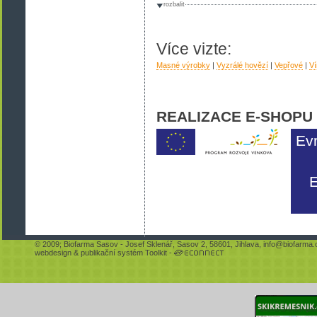
rozbalit
Více vizte:
Masné výrobky
|
Vyzrálé hovězí
|
Vepřové
|
Ví
REALIZACE E-SHOPU
Ev
E
© 2009;
Biofarma Sasov
- Josef Sklenář, Sasov 2, 58601, Jihlava,
info@biofarma.
webdesign
&
publikační systém Toolkit
-