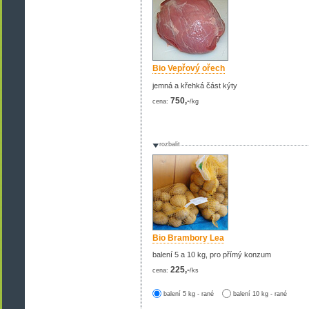
Bio Vepřový ořech
jemná a křehká část kýty
750,-
cena:
/kg
rozbalit
Bio Brambory Lea
balení 5 a 10 kg, pro přímý konzum
225,-
cena:
/ks
balení 5 kg - rané
balení 10 kg - rané