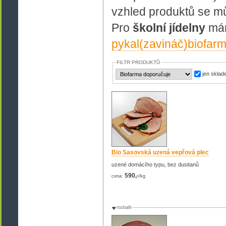
vzhled produktů se mů
Pro
školní jídelny
mám
pykal(zavináč)biofar
FILTR PRODUKTŮ
jen skla
Bio Sasovská uzená vepřová plec
uzené domácího typu, bez dusitanů
590,-
cena:
/kg
rozbalit