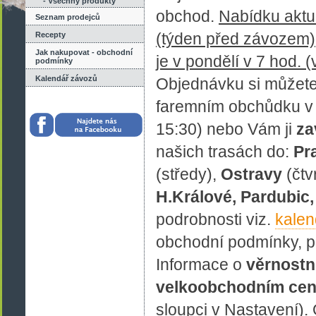
- Všechny produkty
obchod.
Nabídku aktu
Seznam prodejců
(týden před závozem)
Recepty
Jak nakupovat - obchodní
je v pondělí v 7 hod. 
podmínky
Kalendář závozů
Objednávku si můžet
faremním obchůdku 
15:30)
nebo Vám ji
za
našich trasách do:
Pr
(středy),
Ostravy
(čtv
H.Králové, Pardubic
podrobnosti viz.
kalen
obchodní podmínky, p
Informace o
věrnostn
velkoobchodním cen
sloupci v Nastavení). 