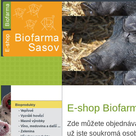
E-shop Biofar
Bioprodukty
- Vepřové
- Vyzrálé hovězí
- Masné výrobky
Zde můžete objednáva
- Víno, medovina a další ...
- Zelenina
už jste soukromá oso