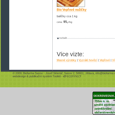
Bio Vepřové nožičky
balíčky cca 1 kg
95,-
cena:
/kg
rozbalit
Více vizte:
Masné výrobky
|
Vyzrálé hovězí
|
Vepřové
|
Ví
© 2009;
Biofarma Sasov
- Josef Sklenář, Sasov 2, 58601, Jihlava,
info@biofarma.
webdesign
&
publikační systém Toolkit
-