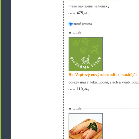
maso nakrájené na kousky
475,-
cena:
/kg
mladá prasata
rozbalit
Bio Vepřový nevýrobní odřez masitější
odřezy masa, tuku, úponů, šlach a kloub. pouzd
110,-
cena:
/kg
rozbalit