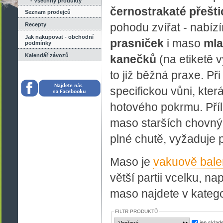
- Všechny produkty
černostrakaté přešti
Seznam prodejců
pohodu zvířat - nabí
Recepty
Jak nakupovat - obchodní
prasniček
i maso
mla
podmínky
Kalendář závozů
kanečků
(na etiketě 
to již běžná praxe. P
specifickou vůni, kter
hotového pokrmu. Příl
maso starších chovn
plné chutě, vyžaduje
Maso je
vakuově bal
větší partii vcelku, n
maso najdete v katego
FILTR PRODUKTŮ
jen skla