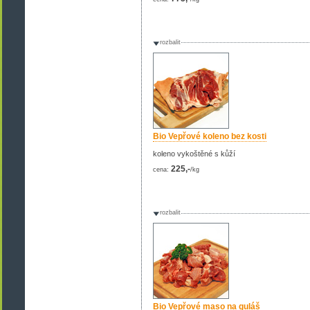
rozbalit
Bio Vepřové koleno bez kosti
koleno vykoštěné s kůží
225,-
cena:
/kg
rozbalit
Bio Vepřové maso na guláš