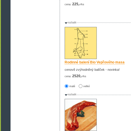
225,-
cena:
/ks
rozbalit
Rodinné balení Bio Vepřového masa
cenově zvýhodněný balíček - novinka!
2520,-
cena:
/ks
malé
velké
rozbalit