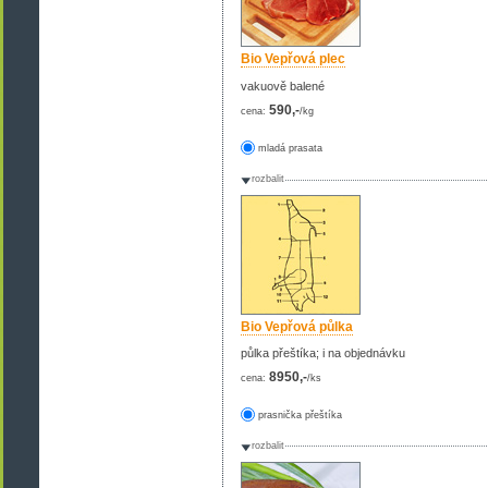
Bio Vepřová plec
vakuově balené
590,-
cena:
/kg
mladá prasata
rozbalit
Bio Vepřová půlka
půlka přeštíka; i na objednávku
8950,-
cena:
/ks
prasnička přeštíka
rozbalit