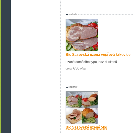
rozbalit
Bio Sasovská uzená vepřová krkovice
uzené domácího typu, bez dusitanů
650,-
cena:
/kg
rozbalit
Bio Sasovské uzené 5kg