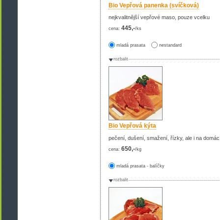
Bio Vepřová panenka (svíčková)
nejkvalitnější vepřové maso, pouze vcelku
445,-
cena:
/ks
mladá prasata
nestandard
rozbalit
Bio Vepřová kýta
pečení, dušení, smažení, řízky, ale i na domá
650,-
cena:
/kg
mladá prasata - balíčky
rozbalit