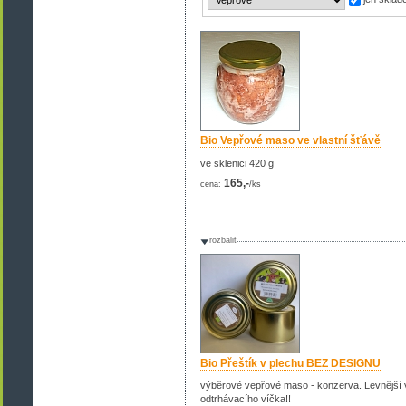
Bio Vepřové maso ve vlastní šťávě
ve sklenici 420 g
165,-
cena:
/ks
rozbalit
Bio Přeštík v plechu BEZ DESIGNU
výběrové vepřové maso - konzerva. Levnější v
odtrhávacího víčka!!