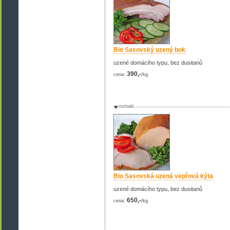
Bio Sasovský uzený bok
uzené domácího typu, bez dusitanů
390,-
cena:
/kg
rozbalit
Bio Sasovská uzená vepřová kýta
uzené domácího typu, bez dusitanů
650,-
cena:
/kg