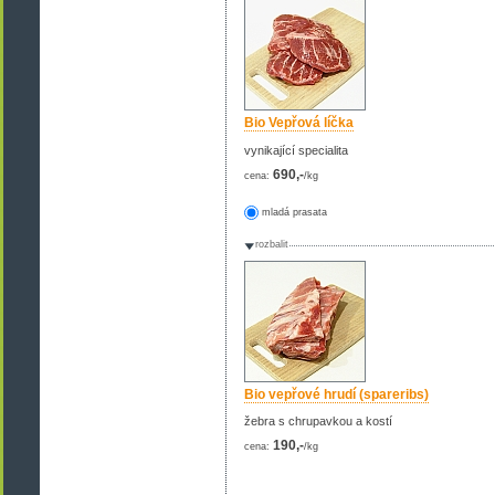
Bio Vepřová líčka
vynikající specialita
690,-
cena:
/kg
mladá prasata
rozbalit
Bio vepřové hrudí (spareribs)
žebra s chrupavkou a kostí
190,-
cena:
/kg