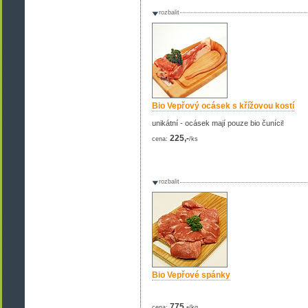
rozbalit
Bio Vepřový ocásek s křížovou kostí
unikátní - ocásek mají pouze bio čuníci!
225,-
cena:
/ks
rozbalit
Bio Vepřové spánky
775,-
cena:
/kg