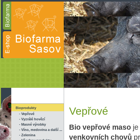
Vepřové
Bioprodukty
- Vepřové
- Vyzrálé hovězí
- Masné výrobky
Bio vepřové maso
je
- Víno, medovina a další ...
- Zelenina
venkovních chovů
pr