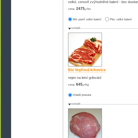
velké, cenově zvýhodněné balení - bez dusita
2475,-
cena:
/ks
Mix partií velké balení
Plec velké balení
rozbalit
Bio Vepřová krkovice
nejen na letní grilování
645,-
cena:
/kg
mladá prasata
rozbalit