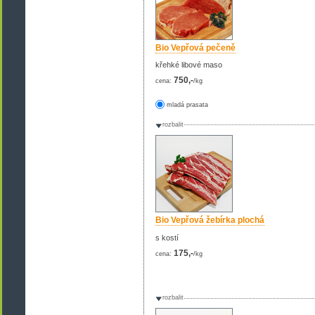
Bio Vepřová pečeně
křehké libové maso
750,-
cena:
/kg
mladá prasata
rozbalit
Bio Vepřová žebírka plochá
s kostí
175,-
cena:
/kg
rozbalit