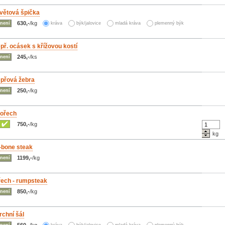
květová špička
630,-
/kg
není
kráva
býk/jalovice
mladá kráva
plemenný býk
př. ocásek s křížovou kostí
245,-
/ks
není
epřová žebra
250,-
/kg
není
 ořech
750,-
/kg
kg
-bone steak
1199,-
/kg
není
řech - rumpsteak
850,-
/kg
není
rchní šál
560,-
/kg
není