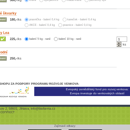
kráva
býk/jalovice
mladá kráva
plemenný býk
é škvarky
180,-
/ks
není
prasnička - balení 0,4 kg
kaneček - balení 0,4 kg
AKCE - balení 0,4 kg
prasnice - balení 0,4 kg
y Lea
225,-
/ks
balení 5 kg - rané
balení 10 kg - rané
ks
vodní
250,-
/ks
není
-SHOPU ZA PODPORY PROGRAMU ROZVOJE VENKOVA:
Evropský zemědělský fond pro rozvoj venkova:
Evropa investuje do venkovských oblastí
sov 2, 58601, Jihlava,
info@biofarma.cz
Zajímavé odkazy: