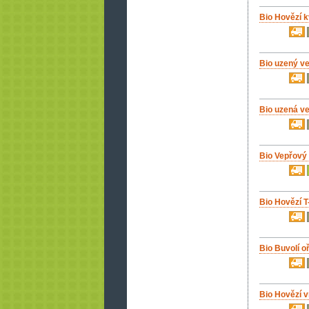
Bio Hovězí 
Bio uzený ve
Bio uzená v
Bio Vepřový
Bio Hovězí T
Bio Buvolí o
Bio Hovězí v