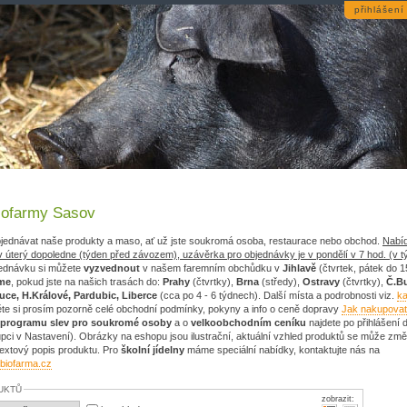
přihlášení
iofarmy Sasov
jednávat naše produkty a maso, ať už jste soukromá osoba, restaurace nebo obchod.
Nabí
v úterý dopoledne (týden před závozem), uzávěrka pro objednávky je v pondělí v 7 hod. (v t
ednávku si můžete
vyzvednout
v našem faremním obchůdku v
Jihlavě
(čtvrtek, pátek do 1
me
, pokud jste na našich trasách do:
Prahy
(čtvrtky),
Brna
(středy),
Ostravy
(čtvrtky),
Č.Bu
ce, H.Králové, Pardubic, Liberce
(cca po 4 - 6 týdnech). Další místa a podrobnosti viz.
ka
ěte si prosím pozorně celé obchodní podmínky, pokyny a info o ceně dopravy
Jak nakupovat
 programu slev pro soukromé osoby
a o
velkoobchodním ceníku
najdete po přihlášení
pci v Nastavení). Obrázky na eshopu jsou ilustrační, aktuální vzhled produktů se může změn
 textový popis produktu. Pro
školní jídelny
máme speciální nabídky, kontaktujte nás na
)biofarma.cz
UKTŮ
zobrazit: