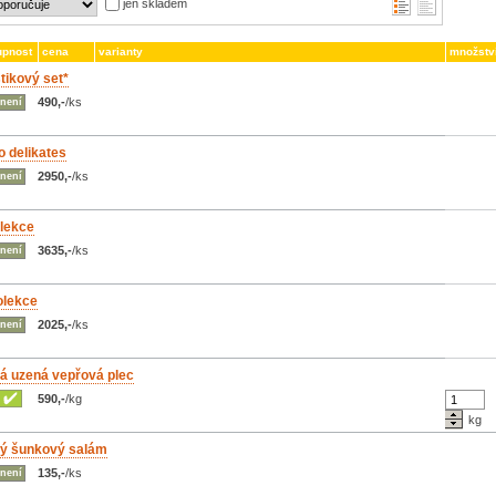
jen skladem
upnost
cena
varianty
množstv
tikový set*
490,-
/ks
není
io delikates
2950,-
/ks
není
olekce
3635,-
/ks
není
olekce
2025,-
/ks
není
á uzená vepřová plec
590,-
/kg
kg
ý šunkový salám
135,-
/ks
není