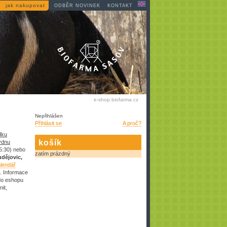
jak nakupovat
ODBĚR NOVINEK
KONTAKT
e-shop.biofarma.cz
Nepřihlášen
Přihlásit se
A proč?
dku
košík
ýdnu
5:30)
nebo
zatím prázdný
dějovic,
lendář
. Informace
 do eshopu
it,