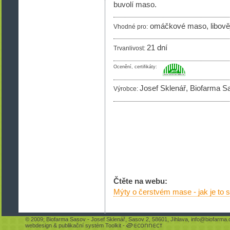
buvolí maso.
omáčkové maso, libověj
Vhodné pro:
21 dní
Trvanlivost:
Ocenění, certifikáty:
Josef Sklenář, Biofarma S
Výrobce:
Čtěte na webu:
Mýty o čerstvém mase - jak je to
© 2009;
Biofarma Sasov
- Josef Sklenář, Sasov 2, 58601, Jihlava,
info@biofarma.
webdesign
&
publikační systém Toolkit
-