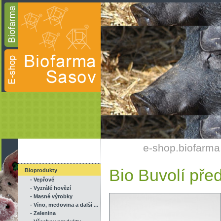
e-shop.biofarma
Bio Buvolí před
Bioprodukty
- Vepřové
- Vyzrálé hovězí
- Masné výrobky
- Víno, medovina a další ...
- Zelenina