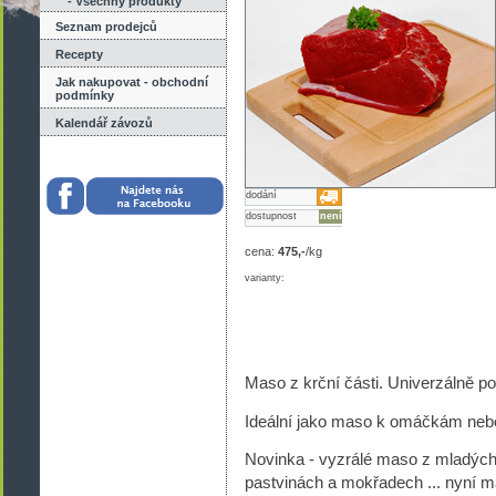
- Všechny produkty
Seznam prodejců
Recepty
Jak nakupovat - obchodní
podmínky
Kalendář závozů
dodání
dostupnost
není
cena:
475,-
/kg
varianty:
Maso z krční části. Univerzálně po
Ideální jako maso k omáčkám nebo n
Novinka - vyzrálé maso z mladých
pastvinách a mokřadech ... nyní má