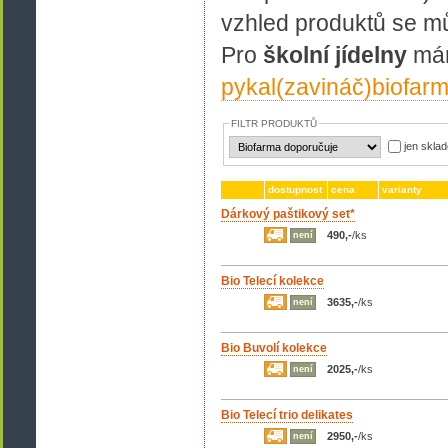
vzhled produktů se mů
Pro
školní jídelny
mám
pykal(zavináč)biofar
FILTR PRODUKTŮ
jen skla
dostupnost
cena
varianty
Dárkový paštikový set*
490,-
/ks
není
Bio Telecí kolekce
3635,-
/ks
není
Bio Buvolí kolekce
2025,-
/ks
není
Bio Telecí trio delikates
2950,-
/ks
není