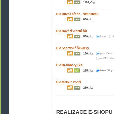
1199,-
/kg
není
Bio Buvolí ořech - rumpsteak
850,-
/kg
není
Bio Hovězí vrchní šál
560,-
/kg
není
kráva
Bio Sasovské škvarky
180,-
/ks
není
prasnička - b
AKCE - balen
Bio Brambory Lea
225,-
/ks
balení 5 kg -
Bio Meloun vodní
250,-
/ks
není
REALIZACE E-SHOPU