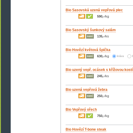
Bio Sasovská uzená vepřová plec
590,-
/kg
Bio Sasovský šunkový salám
135,-
/ks
není
Bio Hovězí květová špička
630,-
/kg
není
kráva
Bio uzený vepř. ocásek s křížovou kostí
245,-
/ks
není
Bio uzená vepřová žebra
250,-
/kg
není
Bio Vepřový ořech
750,-
/kg
Bio Hovězí T-bone steak