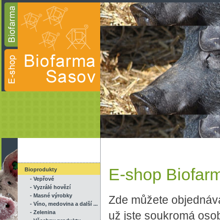
E-shop Biofar
Bioprodukty
- Vepřové
- Vyzrálé hovězí
- Masné výrobky
Zde můžete objednáva
- Víno, medovina a další ...
- Zelenina
už jste soukromá oso