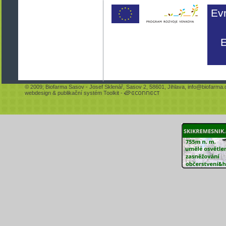
Ev
E
© 2009;
Biofarma Sasov
- Josef Sklenář, Sasov 2, 58601, Jihlava,
info@biofarma.
webdesign
&
publikační systém Toolkit
-