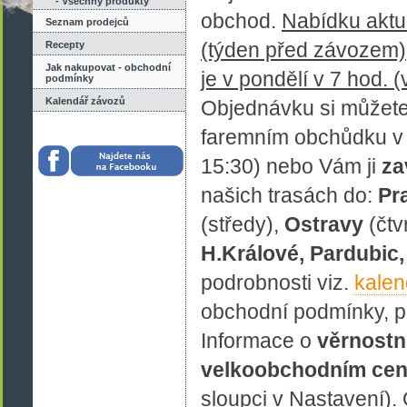
- Všechny produkty
obchod.
Nabídku aktu
Seznam prodejců
(týden před závozem)
Recepty
Jak nakupovat - obchodní
je v pondělí v 7 hod. 
podmínky
Kalendář závozů
Objednávku si můžet
faremním obchůdku 
15:30)
nebo Vám ji
za
našich trasách do:
Pr
(středy),
Ostravy
(čtv
H.Králové, Pardubic
podrobnosti viz.
kalen
obchodní podmínky, p
Informace o
věrnostn
velkoobchodním cen
sloupci v Nastavení). 